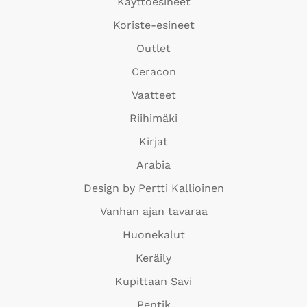
Käyttöesineet
Koriste-esineet
Outlet
Ceracon
Vaatteet
Riihimäki
Kirjat
Arabia
Design by Pertti Kallioinen
Vanhan ajan tavaraa
Huonekalut
Keräily
Kupittaan Savi
Pentik