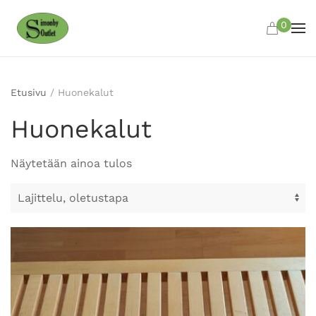
0
Skip to main content
Etusivu
/ Huonekalut
Huonekalut
Näytetään ainoa tulos