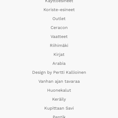
Käyttöesineet
Koriste-esineet
Outlet
Ceracon
Vaatteet
Riihimäki
Kirjat
Arabia
Design by Pertti Kallioinen
Vanhan ajan tavaraa
Huonekalut
Keräily
Kupittaan Savi
Pentik