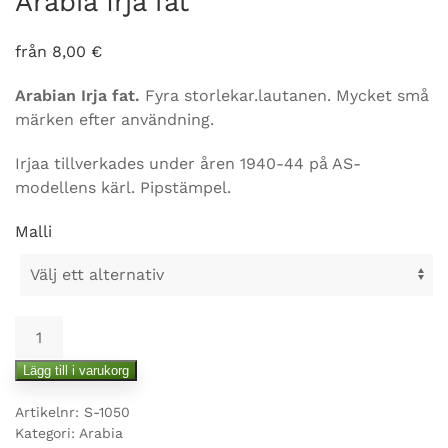
Arabia Irja fat
från
8,00
€
Arabian Irja fat.
Fyra storlekar.lautanen. Mycket små
märken efter användning.
Irjaa tillverkades under åren 1940-44 på AS-
modellens kärl. Pipstämpel.
Malli
Arabia
Irja
Lägg till i varukorg
fat
mängd
Artikelnr:
S-1050
Kategori:
Arabia