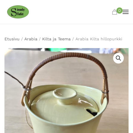
0
Skip to main content
Etusivu
/
Arabia
/
Kilta ja Teema
/ Arabia Kilta hillopurkki