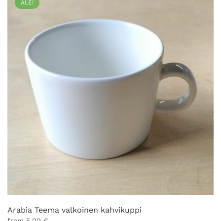
ALE!
Arabia Teema valkoinen kahvikuppi
from
5,00
€