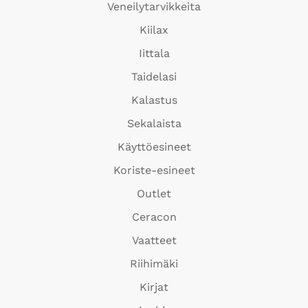
Veneilytarvikkeita
Kiilax
Iittala
Taidelasi
Kalastus
Sekalaista
Käyttöesineet
Koriste-esineet
Outlet
Ceracon
Vaatteet
Riihimäki
Kirjat