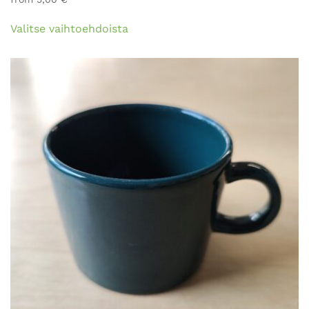
Tällä
Valitse vaihtoehdoista
tuotteella
on
useampi
muunnelma.
Voit
tehdä
valinnat
tuotteen
sivulla.