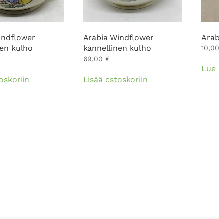
indflower
Arabia Windflower
Arab
nen kulho
kannellinen kulho
10,0
69,00
€
Lue 
oskoriin
Lisää ostoskoriin