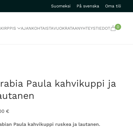
Suomeksi
På svenska
Oma tili
0
A
KIRPPIS
AJANKOHTAISTA
VUOKRATAAN
YHTEYSTIEDOT
rabia Paula kahvikuppi ja
autanen
,00
€
abian Paula kahvikuppi ruskea ja lautanen.