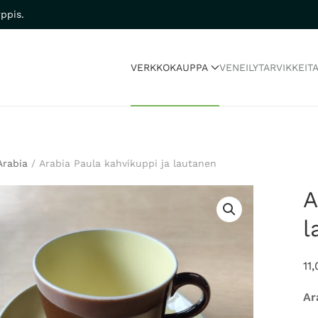
ppis.
VERKKOKAUPPA
VENEILYTARVIKKEIT
Arabia
/ Arabia Paula kahvikuppi ja lautanen
A
l
11
Ar