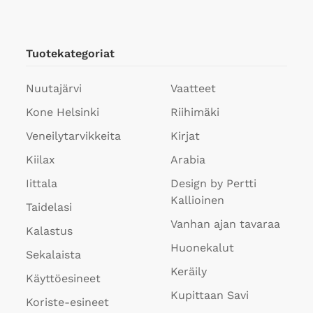
Tuotekategoriat
Nuutajärvi
Vaatteet
Kone Helsinki
Riihimäki
Veneilytarvikkeita
Kirjat
Kiilax
Arabia
Iittala
Design by Pertti
Kallioinen
Taidelasi
Vanhan ajan tavaraa
Kalastus
Huonekalut
Sekalaista
Keräily
Käyttöesineet
Kupittaan Savi
Koriste-esineet