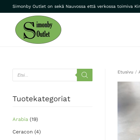
Simonby Outlet on sekä Nauvossa että verkossa toimiva Kir
Skip to main content
Products
Etusivu
/
search
Tuotekategoriat
Arabia
(19)
Ceracon
(4)