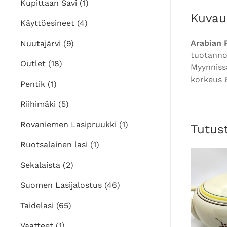
Kupittaan Savi
(1)
Kuvau
Käyttöesineet
(4)
Arabian 
Nuutajärvi
(9)
tuotannos
Outlet
(18)
Myynnissä
korkeus 
Pentik
(1)
Riihimäki
(5)
Rovaniemen Lasipruukki
(1)
Tutus
Ruotsalainen lasi
(1)
Sekalaista
(2)
Suomen Lasijalostus
(46)
Taidelasi
(65)
Vaatteet
(1)