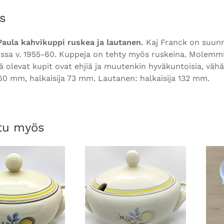
s
Paula kahvikuppi ruskea ja lautanen.
Kaj Franck on suunni
sa v. 1955-60. Kuppeja on tehty myös ruskeina. Molemmiss
 olevat kupit ovat ehjiä ja muutenkin hyväkuntoisia, vähäi
60 mm, halkaisija 73 mm. Lautanen: halkaisija 132 mm.
tu myös