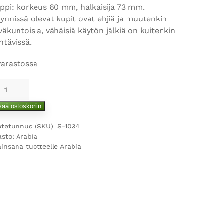
ppi: korkeus 60 mm, halkaisija 73 mm.
ynnissä olevat kupit ovat ehjiä ja muutenkin
väkuntoisia, vähäisiä käytön jälkiä on kuitenkin
htävissä.
varastossa
abia
ula
sää ostoskoriin
hvikuppi
otetunnus (SKU):
S-1034
utanen
asto:
Arabia
ärä
ainsana tuotteelle
Arabia