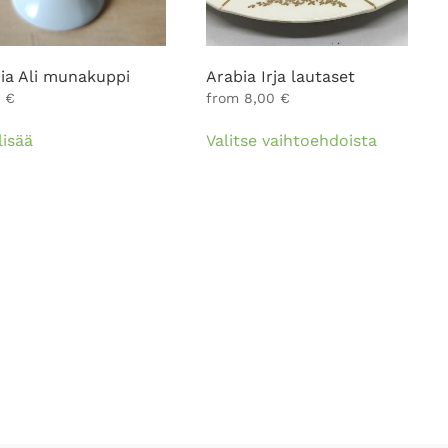
ia Ali munakuppi
Arabia Irja lautaset
0
€
from
8,00
€
Tällä
lisää
Valitse vaihtoehdoista
tuotteell
on
useampi
muunnel
Voit
tehdä
valinnat
tuotteen
sivulla.