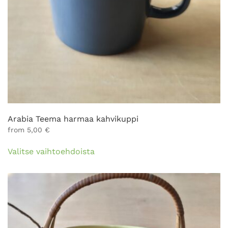
Arabia Teema harmaa kahvikuppi
from
5,00
€
Tällä
Valitse vaihtoehdoista
tuotteella
on
useampi
muunnelma.
Voit
tehdä
valinnat