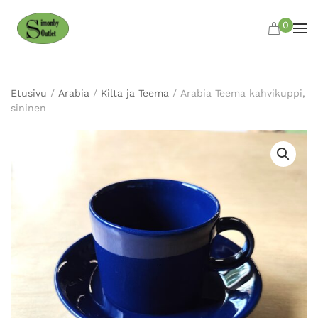
0
Skip to main content
Etusivu
/
Arabia
/
Kilta ja Teema
/ Arabia Teema kahvikuppi,
sininen