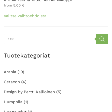
from
5,00
€
Tällä
Valitse vaihtoehdoista
tuotteella
on
useampi
muunnelma.
Products
search
Voit
tehdä
valinnat
Tuotekategoriat
tuotteen
sivulla.
Arabia
(19)
Ceracon
(4)
Design by Pertti Kallioinen
(5)
Humppila
(1)
Huonekalut
(1)