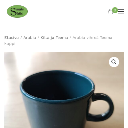
0
Skip to main content
Etusivu
/
Arabia
/
Kilta ja Teema
/ Arabia vihreä Teema
kuppi