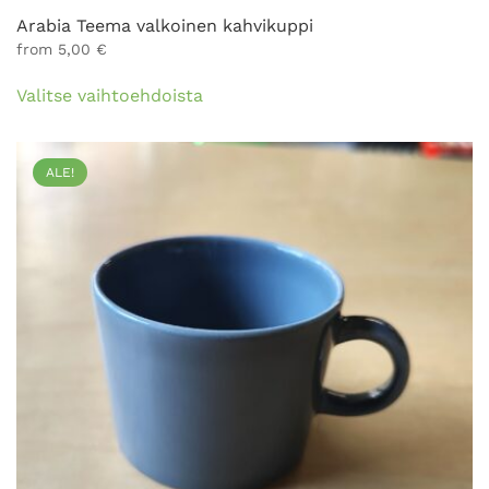
Arabia Teema valkoinen kahvikuppi
from
5,00
€
Tällä
Valitse vaihtoehdoista
tuotteella
on
useampi
ALE!
muunnelma.
Voit
tehdä
valinnat
tuotteen
sivulla.