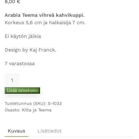
8,00
€
Arabia Teema vihreä kahvikuppi.
Korkeus 5,6 cm ja halkaisija 7 cm.
Ei käytön jälkia
Design by Kaj Franck.
7 varastossa
Arabia
vihreä
Lisää ostoskoriin
Teema
kuppi
Tuotetunnus (SKU):
S-1033
määrä
Osasto:
Kilta ja Teema
Kuvaus
Lisätiedot