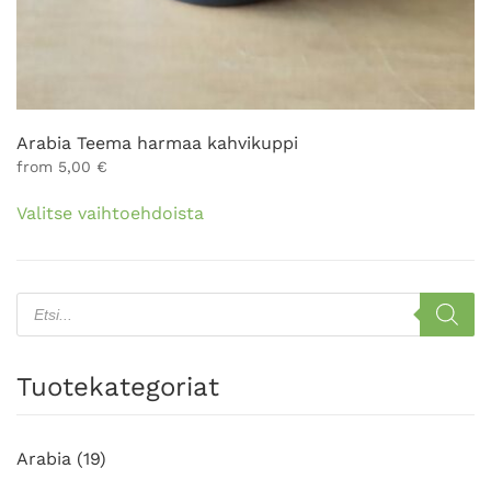
Arabia Teema harmaa kahvikuppi
from
5,00
€
Tällä
Valitse vaihtoehdoista
tuotteella
on
useampi
muunnelma.
Products
search
Voit
tehdä
valinnat
Tuotekategoriat
tuotteen
sivulla.
Arabia
(19)