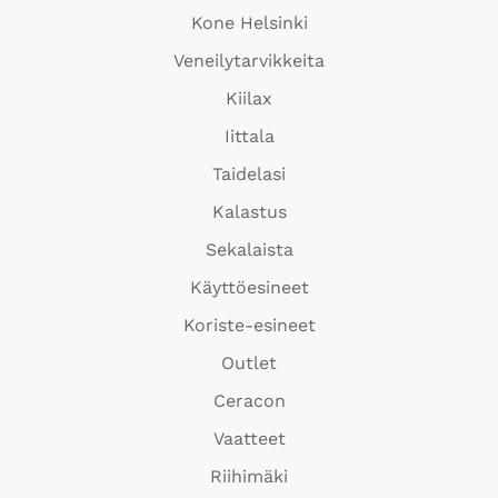
Kone Helsinki
Veneilytarvikkeita
Kiilax
Iittala
Taidelasi
Kalastus
Sekalaista
Käyttöesineet
Koriste-esineet
Outlet
Ceracon
Vaatteet
Riihimäki