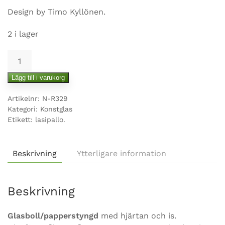
Design by Timo Kyllönen.
2 i lager
Glasboll
/
Lägg till i varukorg
papperstyngd
-
Artikelnr:
N-R329
hjärtan
Kategori:
Konstglas
mängd
Etikett:
lasipallo.
Beskrivning
Ytterligare information
Beskrivning
Glasboll/papperstyngd
med hjärtan och is.