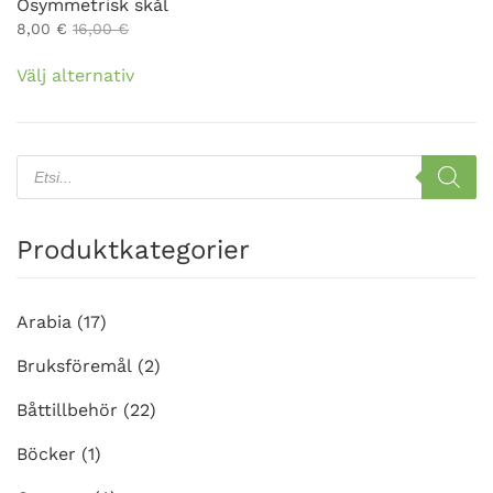
Osymmetrisk skål
8,00
€
16,00
€
Den
Välj alternativ
här
produkten
har
flera
Products
search
varianter.
De
olika
Produktkategorier
alternativen
kan
väljas
Arabia
(17)
på
Bruksföremål
(2)
produktsidan
Båttillbehör
(22)
Böcker
(1)