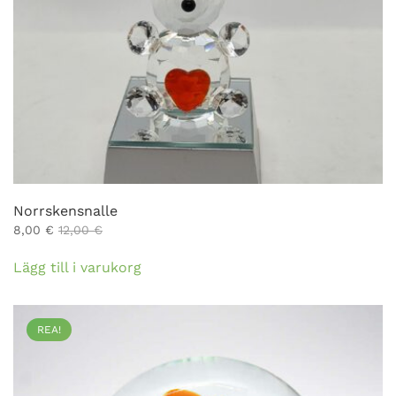
Norrskensnalle
8,00
€
12,00
€
Lägg till i varukorg
REA!