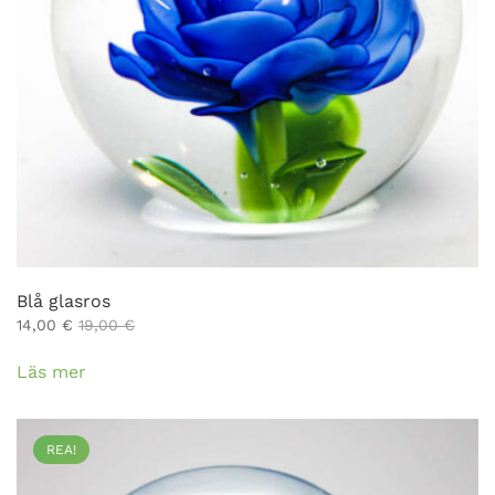
Blå glasros
14,00
€
19,00
€
Läs mer
REA!