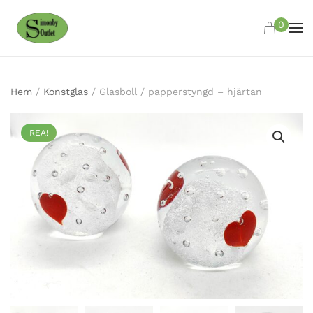
0
Skip to main content
Hem
/
Konstglas
/ Glasboll / papperstyngd – hjärtan
REA!