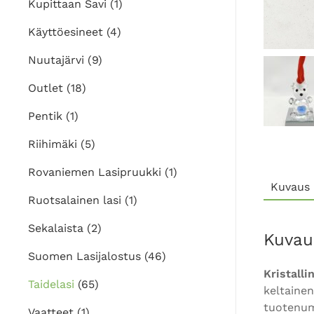
Kupittaan Savi
(1)
Käyttöesineet
(4)
Nuutajärvi
(9)
Outlet
(18)
Pentik
(1)
Riihimäki
(5)
Rovaniemen Lasipruukki
(1)
Kuvaus
Ruotsalainen lasi
(1)
Sekalaista
(2)
Kuvau
Suomen Lasijalostus
(46)
Kristalli
Taidelasi
(65)
keltainen
tuotenum
Vaatteet
(1)