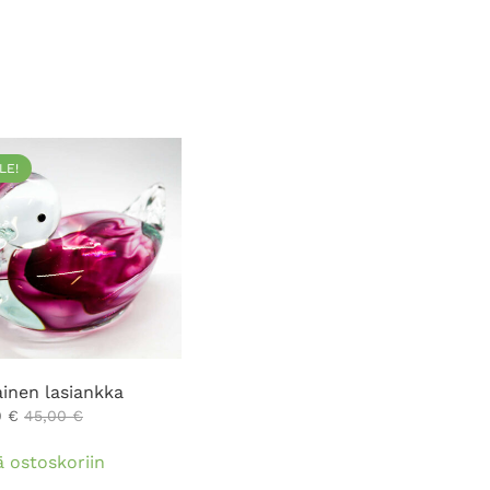
LE!
inen lasiankka
0
€
45,00
€
ä ostoskoriin