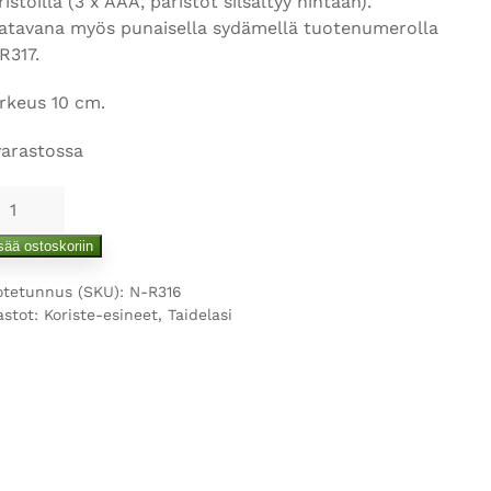
ristoilla (3 x AAA, paristot silsältyy hintaan).
atavana myös punaisella sydämellä tuotenumerolla
R317.
rkeus 10 cm.
varastossa
vontulinalle
ärä
sää ostoskoriin
otetunnus (SKU):
N-R316
astot:
Koriste-esineet
,
Taidelasi