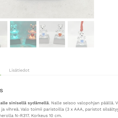
Lisätiedot
s
nalle sinisellä sydämellä
. Nalle seisoo valopohjan päällä. V
 ja vihreä. Valo toimii paristoilla (3 x AAA, paristot silsä
erolla N-R317. Korkeus 10 cm.