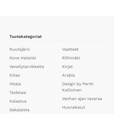
Tuotekategoriat
Nuutajärvi
Vaatteet
Kone Helsinki
Riihimäki
Veneilytarvikkeita
Kirjat
Kiilax
Arabia
Iittala
Design by Pertti
Kallioinen
Taidelasi
Vanhan ajan tavaraa
Kalastus
Huonekalut
Sekalaista