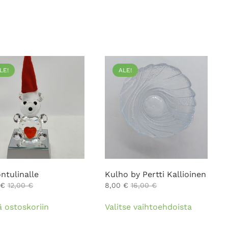
LE!
ALE!
ntulinalle
Kulho by Pertti Kallioinen
€
12,00
€
8,00
€
16,00
€
Tällä
ä ostoskoriin
Valitse vaihtoehdoista
tuotteell
on