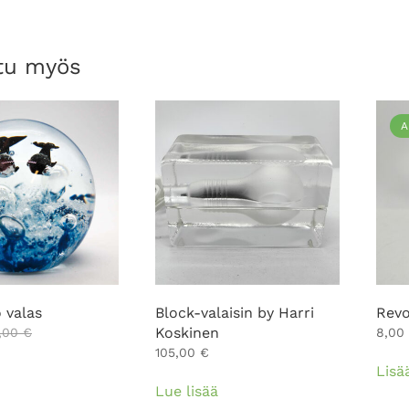
tu myös
A
 valas
Block-valaisin by Harri
Revo
Koskinen
8,00
€
8,00
105,00
€
Lisä
Lue lisää