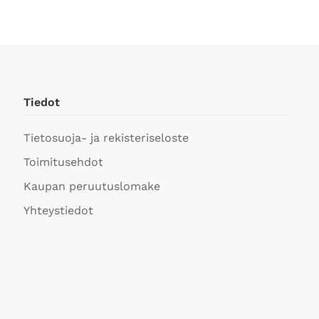
useampi
muunnel
Voit
tehdä
valinnat
tuotteen
Tiedot
sivulla.
Tietosuoja- ja rekisteriseloste
Toimitusehdot
Kaupan peruutuslomake
Yhteystiedot