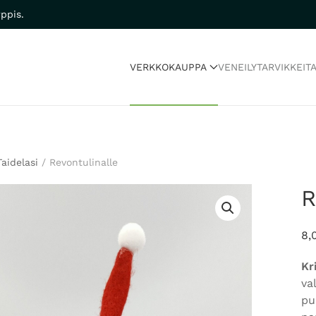
ppis.
VERKKOKAUPPA
VENEILYTARVIKKEIT
Taidelasi
/ Revontulinalle
R
8,
Kr
va
pu