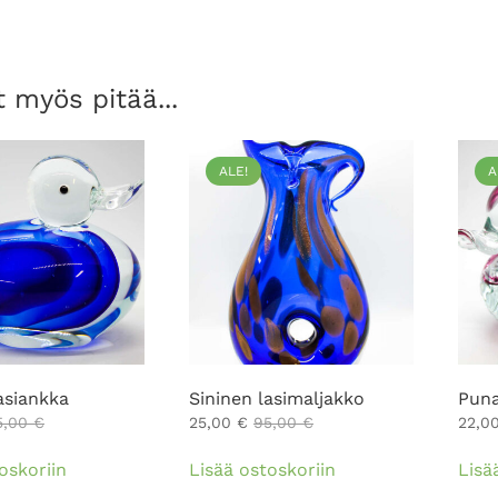
 myös pitää...
ALE!
A
asiankka
Sininen lasimaljakko
Puna
5,00
€
25,00
€
95,00
€
22,0
oskoriin
Lisää ostoskoriin
Lisä