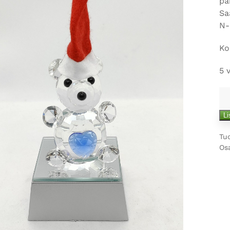
pa
Sa
N-
Ko
5 
Re
mä
Li
Tu
Os