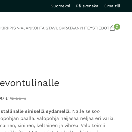
Suomeksi
På svenska
Oma tili
0
A
KIRPPIS
AJANKOHTAISTA
VUOKRATAAN
YHTEYSTIEDOT
evontulinalle
00
€
12,00
€
istallinalle sinisellä sydämellä
. Nalle seisoo
lopohjan päällä. Valopohja heijasaa neljää eri väriä,
nainen, sininen, keltainen ja vihreä. Valo toimii