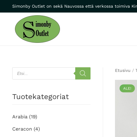
Simonby Outlet on sekä Nauvossa että verkossa toimiva Kir
Skip to main content
Products
Etusivu
/
search
ALE!
Tuotekategoriat
Arabia
(19)
Ceracon
(4)