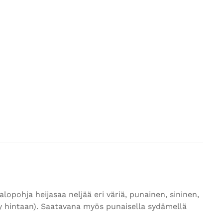
alopohja heijasaa neljää eri väriä, punainen, sininen,
ltyy hintaan). Saatavana myös punaisella sydämellä