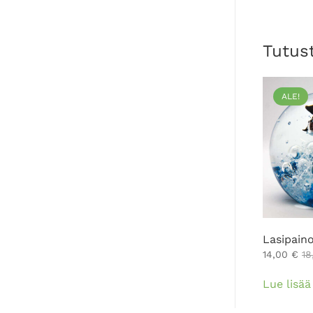
Tutus
ALE!
Lasipaino
14,00
€
1
Lue lisää