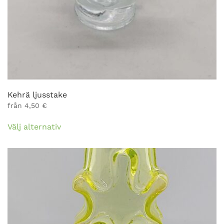
Kehrä ljusstake
från
4,50
€
Den
Välj alternativ
här
produkten
har
flera
varianter.
De
olika
alternativen