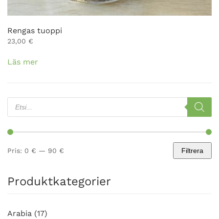
Rengas tuoppi
23,00
€
Läs mer
Products
search
Pris:
0 €
—
90 €
Filtrera
Min
Max
pris
pris
Produktkategorier
Arabia
(17)