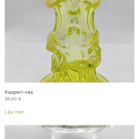
kan
väljas
på
produktsidan
Kasperi-vas
39,00
€
Läs mer