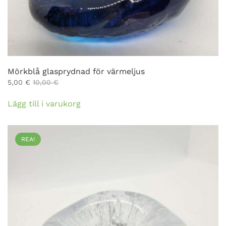
Mörkblå glasprydnad för värmeljus
5,00
€
10,00
€
Lägg till i varukorg
REA!