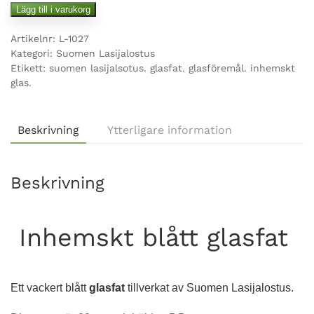
Inhemskt
Lägg till i varukorg
glasfat
Artikelnr:
L-1027
mängd
Kategori:
Suomen Lasijalostus
Etikett:
suomen lasijalsotus. glasfat. glasföremål. inhemskt
glas.
Beskrivning
Ytterligare information
Beskrivning
Inhemskt blått glasfat
Ett vackert blått
glasfat
tillverkat av Suomen Lasijalostus.