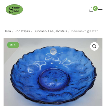
0
Skip to main content
Hem
/
Konstglas
/
Suomen Lasijalostus
/ Inhemskt glasfat
REA!