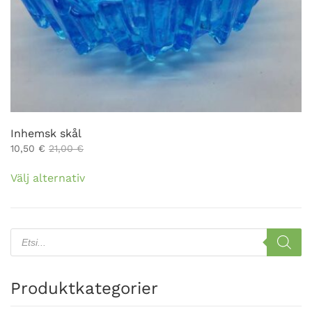
Inhemsk skål
10,50
€
21,00
€
Den
Välj alternativ
här
produkten
har
flera
Products
search
varianter.
De
olika
Produktkategorier
alternativen