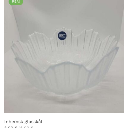
REA!
Inhemsk glasskål
8,00
€
16,00
€