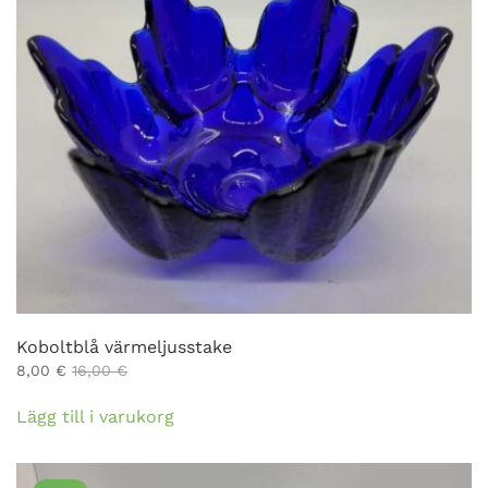
Koboltblå värmeljusstake
8,00
€
16,00
€
Lägg till i varukorg