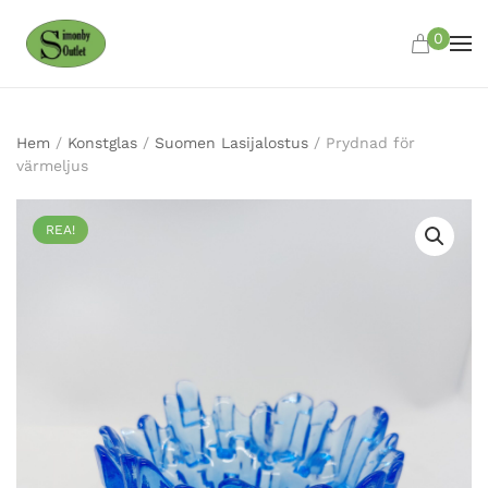
0
Skip to main content
Hem
/
Konstglas
/
Suomen Lasijalostus
/ Prydnad för
värmeljus
REA!