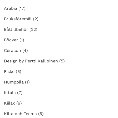
kan
väljas
Arabia
(17)
på
Bruksföremål
(2)
produktsidan
Båttillbehör
(22)
Böcker
(1)
Ceracon
(4)
Design by Pertti Kallioinen
(5)
Fiske
(5)
Humppila
(1)
Iittala
(7)
Kiilax
(6)
Kilta och Teema
(6)