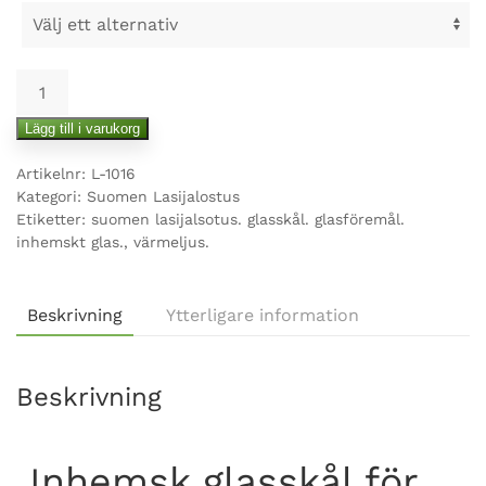
Prydnad
för
Lägg till i varukorg
värmeljus
mängd
Artikelnr:
L-1016
Kategori:
Suomen Lasijalostus
Etiketter:
suomen lasijalsotus. glasskål. glasföremål.
inhemskt glas.
,
värmeljus.
Beskrivning
Ytterligare information
Beskrivning
Inhemsk glasskål för