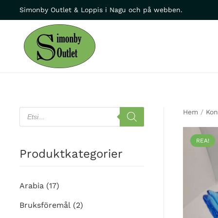
Simonby Outlet & Loppis i Nagu och på webben.
Skip to main content
Products
Hem
/
Kon
search
REA!
Produktkategorier
Arabia
(17)
Bruksföremål
(2)