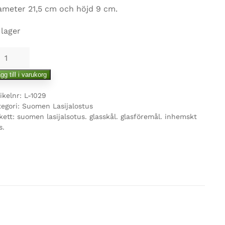
ameter 21,5 cm och höjd 9 cm.
 lager
rkos
asskål
gg till i varukorg
ngd
ikelnr:
L-1029
tegori:
Suomen Lasijalostus
kett:
suomen lasijalsotus. glasskål. glasföremål. inhemskt
s.