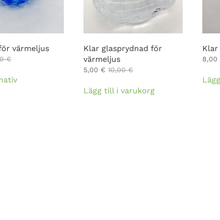
för värmeljus
Klar glasprydnad för
Klar 
värmeljus
00
€
8,00
Den
5,00
€
10,00
€
nativ
Lägg
här
Lägg till i varukorg
produkten
har
flera
varianter.
De
olika
alternativen
kan
väljas
på
produktsidan