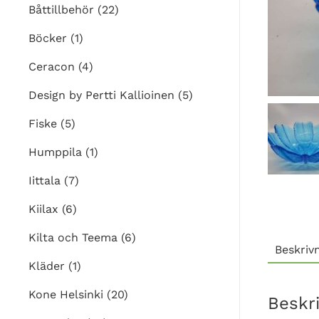
Båttillbehör
(22)
Böcker
(1)
Ceracon
(4)
Design by Pertti Kallioinen
(5)
Fiske
(5)
Humppila
(1)
Iittala
(7)
Kiilax
(6)
Kilta och Teema
(6)
Beskriv
Kläder
(1)
Kone Helsinki
(20)
Beskr