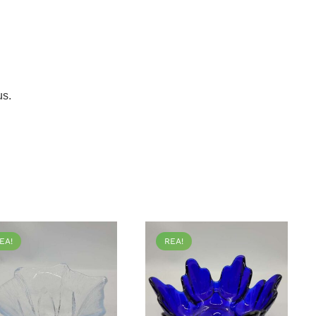
us.
EA!
REA!