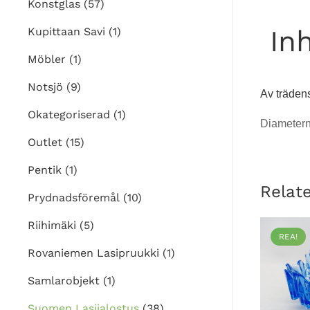
Konstglas
(57)
Inh
Kupittaan Savi
(1)
Möbler
(1)
Notsjö
(9)
Av trädens
Okategoriserad
(1)
Diametern
Outlet
(15)
Pentik
(1)
Relat
Prydnadsföremål
(10)
Riihimäki
(5)
REA!
Rovaniemen Lasipruukki
(1)
Samlarobjekt
(1)
Suomen Lasijalostus
(38)