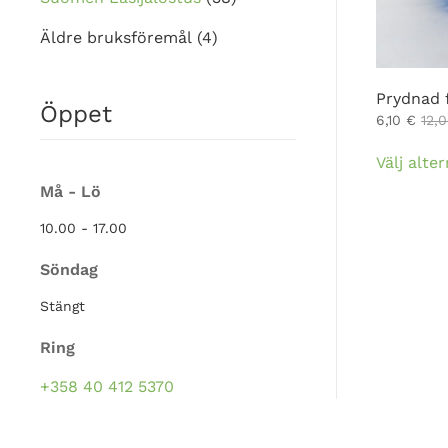
Äldre bruksföremål
(4)
Prydnad 
Öppet
6,10
€
12,
Välj alter
Må - Lö
10.00 - 17.00
Söndag
Stängt
Ring
+358 40 412 5370