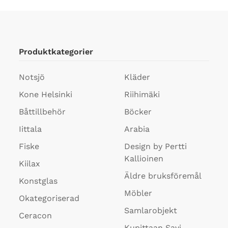
Produktkategorier
Notsjö
Kläder
Kone Helsinki
Riihimäki
Båttillbehör
Böcker
Iittala
Arabia
Fiske
Design by Pertti
Kallioinen
Kiilax
Äldre bruksföremål
Konstglas
Möbler
Okategoriserad
Samlarobjekt
Ceracon
Kupittaan Savi