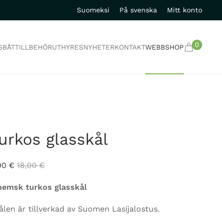
Suomeksi
På svenska
Mitt konto
0
S
BÅTTILLBEHÖR
UTHYRES
NYHETER
KONTAKT
WEBBSHOP
urkos glasskål
00
€
18,00
€
hemsk turkos glasskål
ålen är tillverkad av Suomen Lasijalostus.