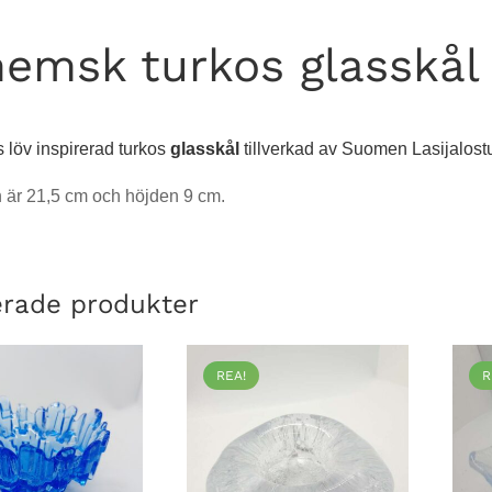
emsk turkos glasskål
 löv inspirerad turkos
glasskål
tillverkad av Suomen Lasijalost
 är 21,5 cm och höjden 9 cm.
erade produkter
REA!
R