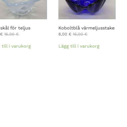
skål för teljus
Koboltblå värmeljusstake
€
16,00
€
8,00
€
16,00
€
 till i varukorg
Lägg till i varukorg