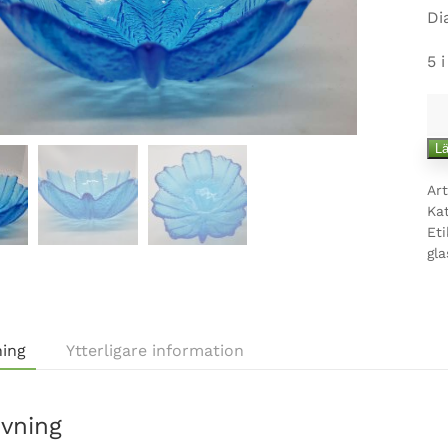
Di
5 i
Tu
gl
Lä
mä
Art
Ka
Eti
gla
ning
Ytterligare information
ivning