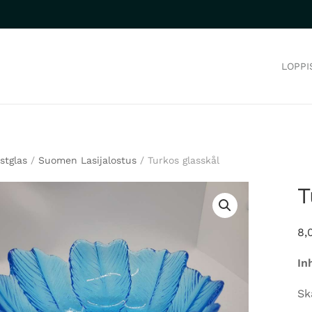
LOPPI
stglas
/
Suomen Lasijalostus
/ Turkos glasskål
T
8,
In
Sk