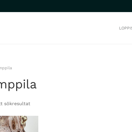
LOPPI
ppila
mppila
t sökresultat