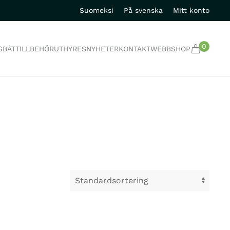
Suomeksi
På svenska
Mitt konto
0
S
BÅTTILLBEHÖR
UTHYRES
NYHETER
KONTAKT
WEBBSHOP