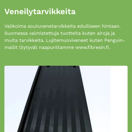
Veneily­tarvikkeita
Valikoima soutuvenetarvikkeita edulliseen hintaan.
Suomessa valmistettuja tuotteita kuten airoja ja
muita tarvikkeita. Lujitemuoviveneet kuten Penguin-
mallit löytyvät naapuriltamme www.fibresin.fi.