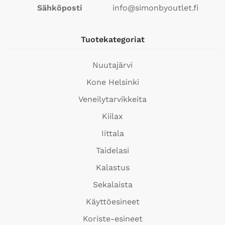
Sähköposti
info@simonbyoutlet.fi
Tuotekategoriat
Nuutajärvi
Kone Helsinki
Veneilytarvikkeita
Kiilax
Iittala
Taidelasi
Kalastus
Sekalaista
Käyttöesineet
Koriste-esineet