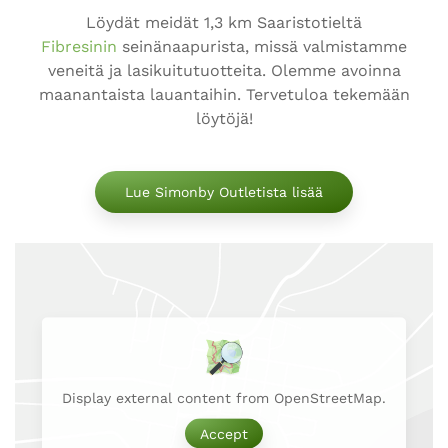
Löydät meidät 1,3 km Saaristotieltä
Fibresinin
seinänaapurista, missä valmistamme
veneitä ja lasikuitutuotteita. Olemme avoinna
maanantaista lauantaihin. Tervetuloa tekemään
löytöjä!
Lue Simonby Outletista lisää
Display external content from OpenStreetMap.
Accept