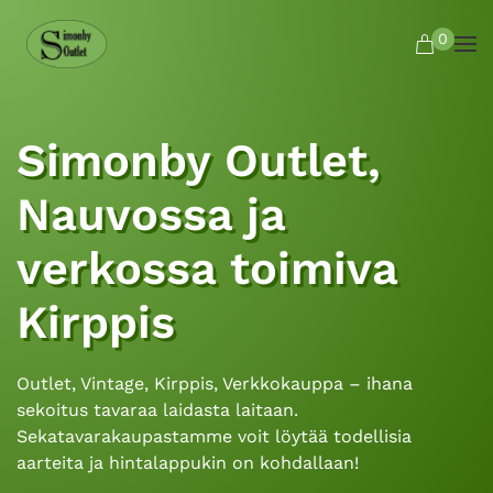
0
Skip to main content
Simonby Outlet,
Nauvossa ja
verkossa toimiva
Kirppis
Outlet, Vintage, Kirppis, Verkkokauppa – ihana
sekoitus tavaraa laidasta laitaan.
Sekatavarakaupastamme voit löytää todellisia
aarteita ja hintalappukin on kohdallaan!