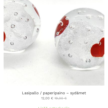
Lasipallo / paperipaino – sydämet
12,00
€
19,00
€