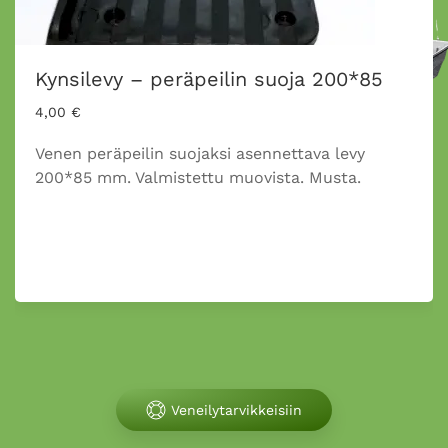
Merihankain
4,85
€
Merihankain
. Airon maksimi halkaisija 53 mm. 17
mm:n hankaimen alaosaan lukittuva. Lenkki
turvanarulle.
Veneilytarvikkeisiin