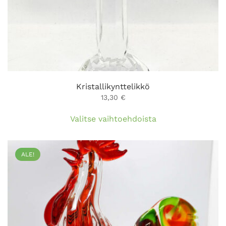
Kristallikynttelikkö
13,30
€
Tällä
Valitse vaihtoehdoista
tuotteella
on
useampi
ALE!
muunnelma.
Voit
tehdä
valinnat
tuotteen
sivulla.