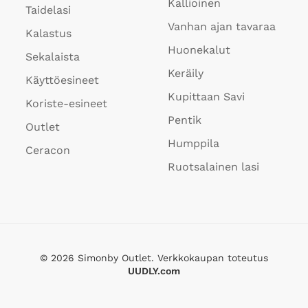
Kallioinen
Taidelasi
Vanhan ajan tavaraa
Kalastus
Huonekalut
Sekalaista
Keräily
Käyttöesineet
Kupittaan Savi
Koriste-esineet
Pentik
Outlet
Humppila
Ceracon
Ruotsalainen lasi
©
2026
Simonby Outlet. Verkkokaupan toteutus
UUDLY.com