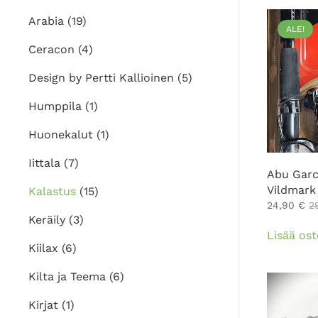
Arabia
(19)
ALE!
Ceracon
(4)
Design by Pertti Kallioinen
(5)
Humppila
(1)
Huonekalut
(1)
Iittala
(7)
Abu Garc
Vildmark 
Kalastus
(15)
24,90
€
2
Keräily
(3)
Lisää ost
Kiilax
(6)
Kilta ja Teema
(6)
Kirjat
(1)