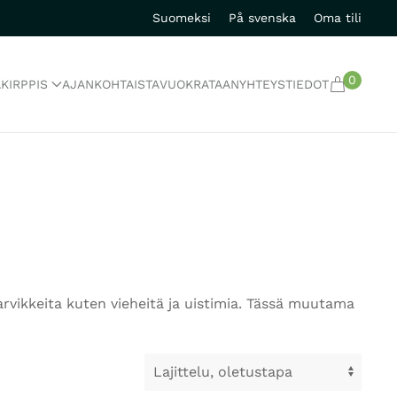
Suomeksi
På svenska
Oma tili
0
A
KIRPPIS
AJANKOHTAISTA
VUOKRATAAN
YHTEYSTIEDOT
rvikkeita kuten vieheitä ja uistimia. Tässä muutama