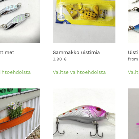
tehdä
valinnat
tuotteen
sivulla.
stimet
Sammakko uistimia
Uist
3,90
€
from
Tällä
Tällä
aihtoehdoista
Valitse vaihtoehdoista
Vali
tuotteella
tuotteella
on
on
useampi
useampi
muunnelma.
muunnelma.
Voit
Voit
tehdä
tehdä
valinnat
valinnat
tuotteen
tuotteen
sivulla.
sivulla.