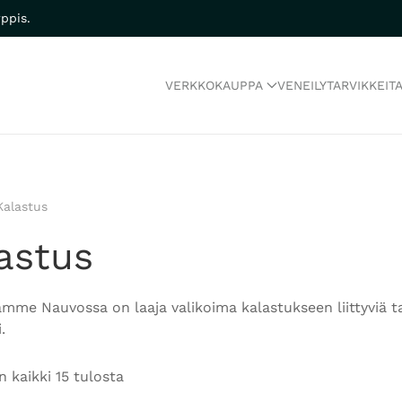
ppis.
VERKKOKAUPPA
VENEILYTARVIKKEIT
Kalastus
astus
me Nauvossa on laaja valikoima kalastukseen liittyviä ta
.
 kaikki 15 tulosta