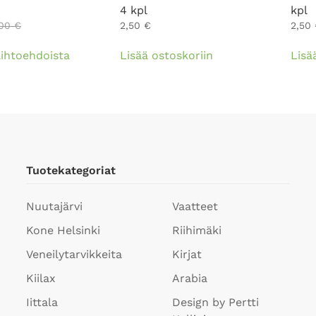
4 kpl
kpl
,00
€
2,50
€
2,50
Tällä
aihtoehdoista
Lisää ostoskoriin
Lisä
tuotteella
on
useampi
muunnelma.
Voit
tehdä
valinnat
Tuotekategoriat
tuotteen
sivulla.
Nuutajärvi
Vaatteet
Kone Helsinki
Riihimäki
Veneilytarvikkeita
Kirjat
Kiilax
Arabia
Iittala
Design by Pertti