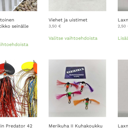
toinen
Viehet ja uistimet
Laxm
ikko seinälle
3,50
€
2,50
Tällä
Valitse vaihtoehdoista
Lisä
Tällä
tuotteella
aihtoehdoista
tuotteella
on
on
useampi
useampi
muunnelma.
muunnelma.
Voit
Voit
tehdä
tehdä
valinnat
valinnat
tuotteen
tuotteen
sivulla.
sivulla.
tin Predator 42
Merikuha II Kuhakoukku
Laxm