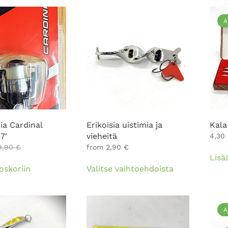
A
ia Cardinal
Erikoisia uistimia ja
Kala
7′
vieheitä
4,30
9,90
€
from
2,90
€
Lisä
Tällä
oskoriin
Valitse vaihtoehdoista
tuotteella
on
useampi
muunnelma.
A
Voit