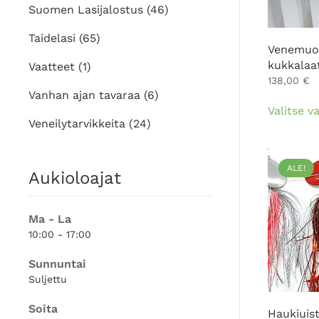
Suomen Lasijalostus
(46)
Taidelasi
(65)
Venemuo
kukkalaat
Vaatteet
(1)
138,00
€
Vanhan ajan tavaraa
(6)
Valitse v
Veneilytarvikkeita
(24)
ALE!
Aukioloajat
Ma - La
10:00 - 17:00
Sunnuntai
Suljettu
Soita
Haukiuis