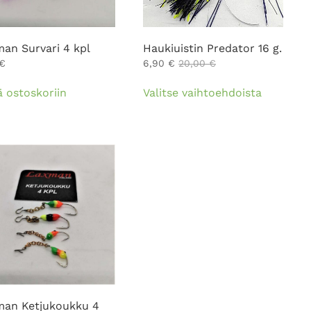
an Survari 4 kpl
Haukiuistin Predator 16 g.
€
6,90
€
20,00
€
Tällä
ä ostoskoriin
Valitse vaihtoehdoista
tuotteell
on
useampi
muunnel
Voit
tehdä
valinnat
tuotteen
sivulla.
an Ketjukoukku 4