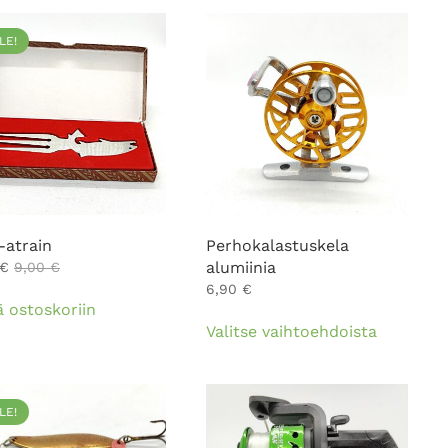
LE!
-atrain
Perhokalastuskela
alumiinia
€
9,00
€
6,90
€
ä ostoskoriin
Tällä
Valitse vaihtoehdoista
tuotteell
on
useampi
muunnel
LE!
Voit