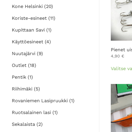
Kone Helsinki
(20)
Koriste-esineet
(11)
Kupittaan Savi
(1)
Käyttöesineet
(4)
Pienet ui
Nuutajärvi
(9)
4,90
€
Outlet
(18)
Valitse v
Pentik
(1)
Riihimäki
(5)
Rovaniemen Lasipruukki
(1)
Ruotsalainen lasi
(1)
Sekalaista
(2)