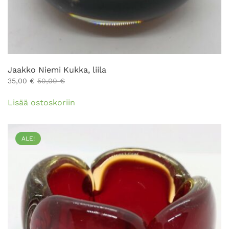
Jaakko Niemi Kukka, liila
35,00
€
50,00
€
Lisää ostoskoriin
ALE!