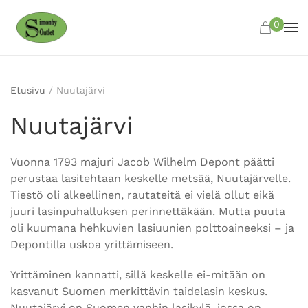
0
Skip to main content
Etusivu
/ Nuutajärvi
Nuutajärvi
Vuonna 1793 majuri Jacob Wilhelm Depont päätti
perustaa lasitehtaan keskelle metsää, Nuutajärvelle.
Tiestö oli alkeellinen, rautateitä ei vielä ollut eikä
juuri lasinpuhalluksen perinnettäkään. Mutta puuta
oli kuumana hehkuvien lasiuunien polttoaineeksi – ja
Depontilla uskoa yrittämiseen.
Yrittäminen kannatti, sillä keskelle ei-mitään on
kasvanut Suomen merkittävin taidelasin keskus.
Nuutajärvi on Suomen vanhin lasikylä, jossa on