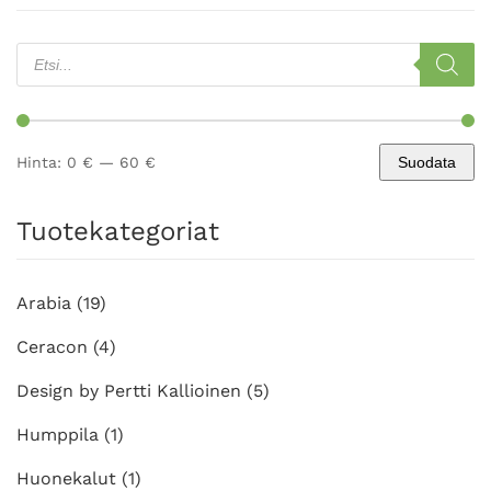
Products
search
Hinta:
0 €
—
60 €
Suodata
Minimihinta
Maksimihinta
Tuotekategoriat
Arabia
(19)
Ceracon
(4)
Design by Pertti Kallioinen
(5)
Humppila
(1)
Huonekalut
(1)