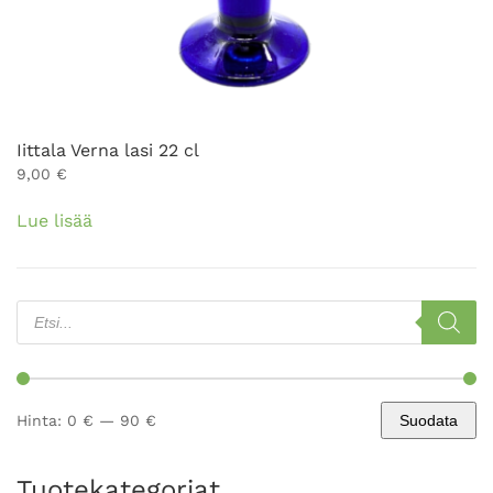
Iittala Verna lasi 22 cl
9,00
€
Lue lisää
Products
search
Hinta:
0 €
—
90 €
Suodata
Minimihinta
Maksimihinta
Tuotekategoriat