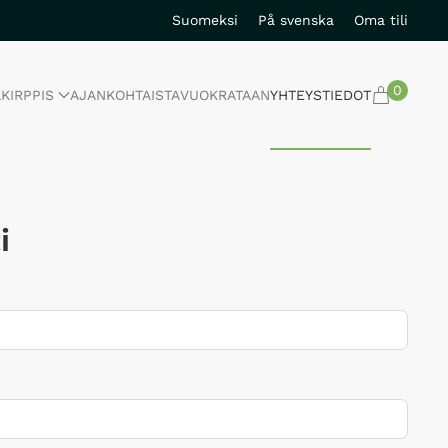
Suomeksi
På svenska
Oma tili
0
A
KIRPPIS
AJANKOHTAISTA
VUOKRATAAN
YHTEYSTIEDOT
i