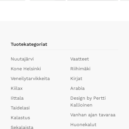
Tuotekategoriat
Nuutajärvi
Vaatteet
Kone Helsinki
Riihimäki
Veneilytarvikkeita
Kirjat
Kiilax
Arabia
Iittala
Design by Pertti
Kallioinen
Taidelasi
Vanhan ajan tavaraa
Kalastus
Huonekalut
Sekalaista