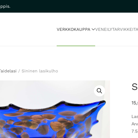
ppis.
VERKKOKAUPPA
VENEILYTARVIKKEIT
Taidelasi
/ Sininen lasikulho
S
15
Las
Arv
7.