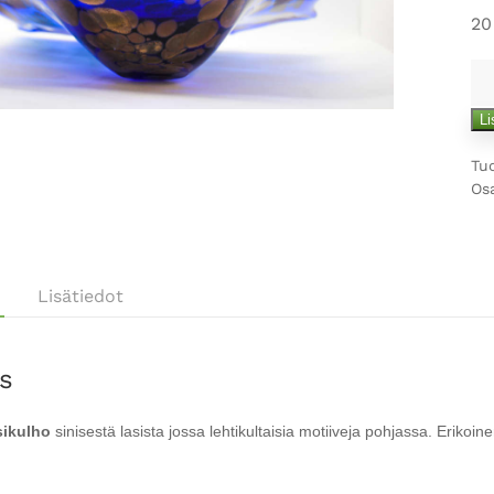
20
Si
la
Li
mä
Tu
Os
Lisätiedot
s
sikulho
sinisestä lasista jossa lehtikultaisia motiiveja pohjassa. Erikoi