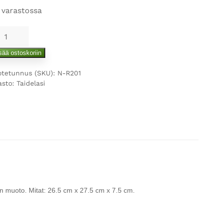
 varastossa
ninen
sikulho
sää ostoskoriin
ärä
otetunnus (SKU):
N-R201
asto:
Taidelasi
nen muoto. Mitat:
26.5 cm x 27.5 cm x 7.5 cm.