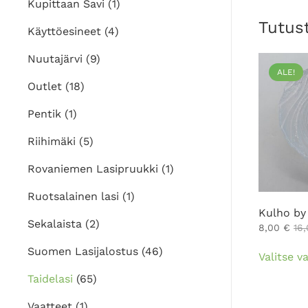
Kupittaan Savi
(1)
Tutus
Käyttöesineet
(4)
Nuutajärvi
(9)
ALE!
Outlet
(18)
Pentik
(1)
Riihimäki
(5)
Rovaniemen Lasipruukki
(1)
Ruotsalainen lasi
(1)
Kulho by 
Sekalaista
(2)
8,00
€
16
Suomen Lasijalostus
(46)
Valitse v
Taidelasi
(65)
Vaatteet
(1)