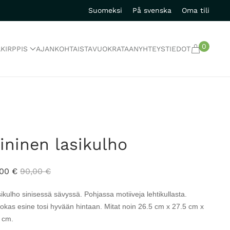
Suomeksi
På svenska
Oma tili
0
A
KIRPPIS
AJANKOHTAISTA
VUOKRATAAN
YHTEYSTIEDOT
ininen lasikulho
,00
€
90,00
€
ikulho sinisessä sävyssä. Pohjassa motiiveja lehtikullasta.
okas esine tosi hyvään hintaan. Mitat noin 26.5 cm x 27.5 cm x
5 cm.