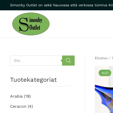
Simonby Outlet on sekä Nauvossa että verkossa toimiva Kir
Skip to main content
Products
Etusivu
/
search
ALE!
Tuotekategoriat
Arabia
(19)
Ceracon
(4)