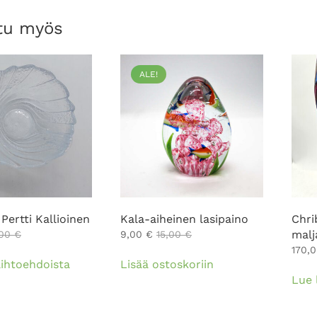
tu myös
ALE!
Pertti Kallioinen
Kala-aiheinen lasipaino
Chri
malj
,00
€
9,00
€
15,00
€
Tällä
170,
aihtoehdoista
Lisää ostoskoriin
tuotteella
Lue 
on
useampi