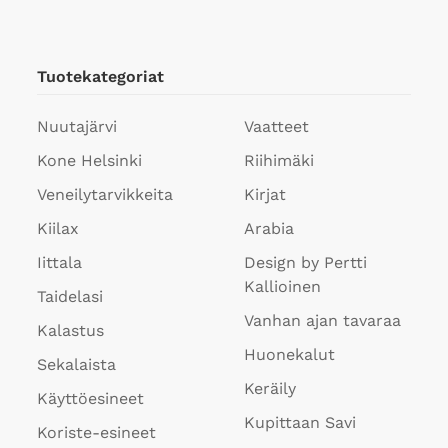
Tuotekategoriat
Nuutajärvi
Vaatteet
Kone Helsinki
Riihimäki
Veneilytarvikkeita
Kirjat
Kiilax
Arabia
Iittala
Design by Pertti
Kallioinen
Taidelasi
Vanhan ajan tavaraa
Kalastus
Huonekalut
Sekalaista
Keräily
Käyttöesineet
Kupittaan Savi
Koriste-esineet