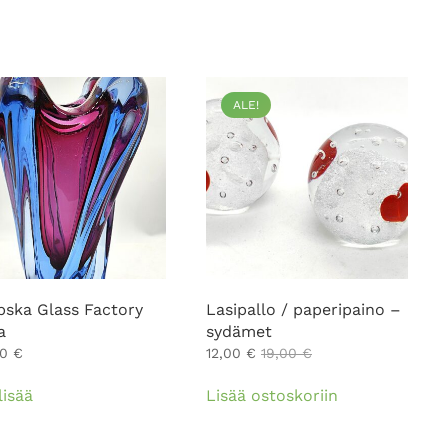
ALE!
bska Glass Factory
Lasipallo / paperipaino –
a
sydämet
00
€
12,00
€
19,00
€
lisää
Lisää ostoskoriin