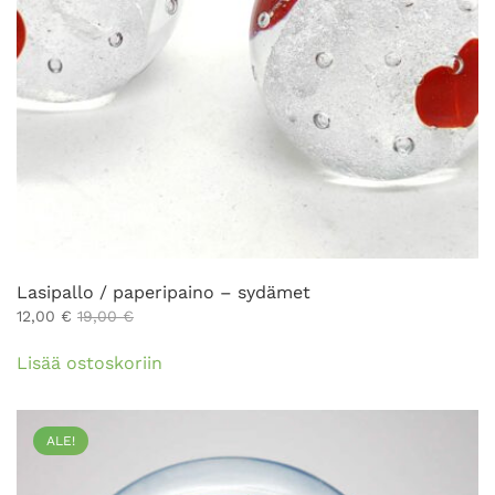
Lasipallo / paperipaino – sydämet
12,00
€
19,00
€
Lisää ostoskoriin
ALE!