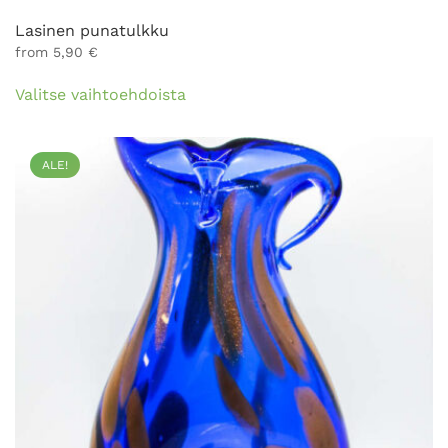
Lasinen punatulkku
from
5,90
€
Tällä
Valitse vaihtoehdoista
tuotteella
on
useampi
ALE!
muunnelma.
Voit
tehdä
valinnat
tuotteen
sivulla.