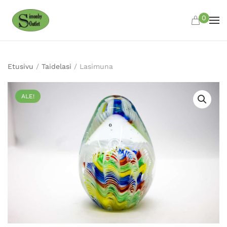
0
Skip to main content
Etusivu
/
Taidelasi
/ Lasimuna
ALE!