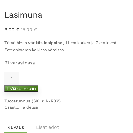
Lasimuna
9,00
€
15,00
€
Tämä hieno
värikäs lasipaino,
11 cm korkea ja 7 cm leveä.
Sateenkaaren kaikissa väreissä.
21 varastossa
Lasimuna
määrä
Lisää ostoskoriin
Tuotetunnus (SKU):
N-R325
Osasto:
Taidelasi
Kuvaus
Lisätiedot