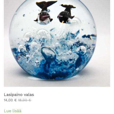
Lasipaino valas
14,00
€
18,00
€
Lue lisää