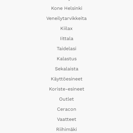
Kone Helsinki
Veneilytarvikkeita
Kiilax
Iittala
Taidelasi
Kalastus
Sekalaista
Käyttöesineet
Koriste-esineet
Outlet
Ceracon
Vaatteet
Riihimäki