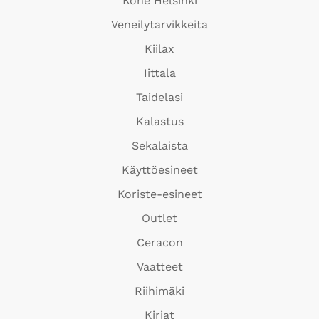
Kone Helsinki
Veneilytarvikkeita
Kiilax
Iittala
Taidelasi
Kalastus
Sekalaista
Käyttöesineet
Koriste-esineet
Outlet
Ceracon
Vaatteet
Riihimäki
Kirjat