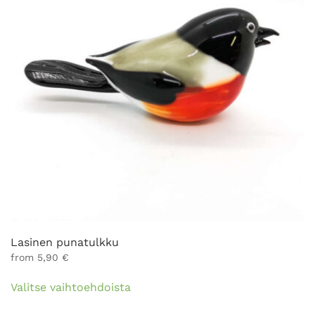
Lasinen punatulkku
from
5,90
€
Tällä
Valitse vaihtoehdoista
tuotteella
on