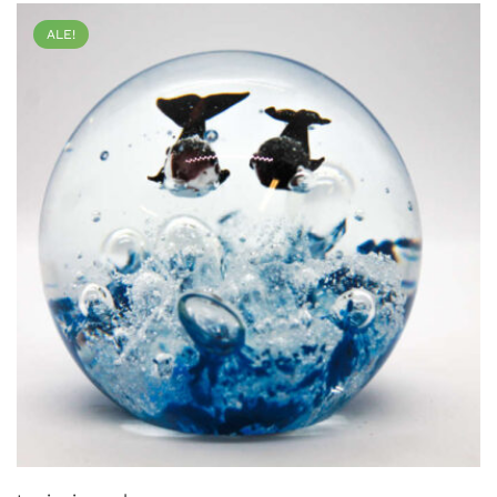
useampi
ALE!
muunnelma.
Voit
tehdä
valinnat
tuotteen
sivulla.