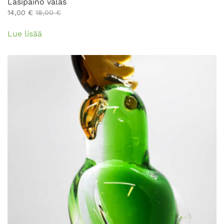
Lasipaino valas
14,00
€
18,00
€
Lue lisää