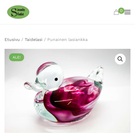
0
Skip to main content
Etusivu
/
Taidelasi
/ Punainen lasiankka
ALE!