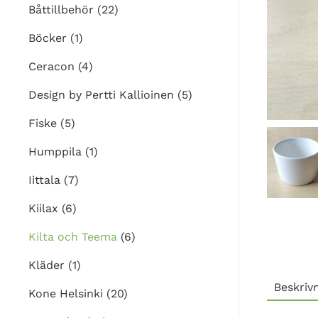
Båttillbehör
(22)
Böcker
(1)
Ceracon
(4)
Design by Pertti Kallioinen
(5)
Fiske
(5)
Humppila
(1)
Iittala
(7)
Kiilax
(6)
Kilta och Teema
(6)
Kläder
(1)
Beskriv
Kone Helsinki
(20)