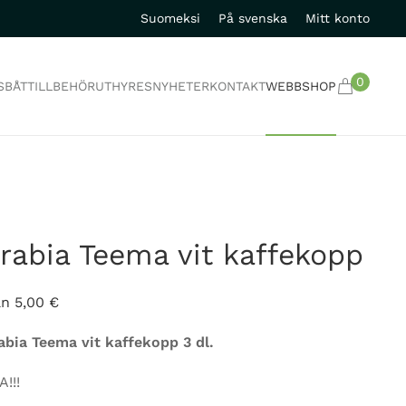
Suomeksi
På svenska
Mitt konto
0
S
BÅTTILLBEHÖR
UTHYRES
NYHETER
KONTAKT
WEBBSHOP
rabia Teema vit kaffekopp
ån
5,00
€
abia Teema vit kaffekopp 3 dl.
A!!!