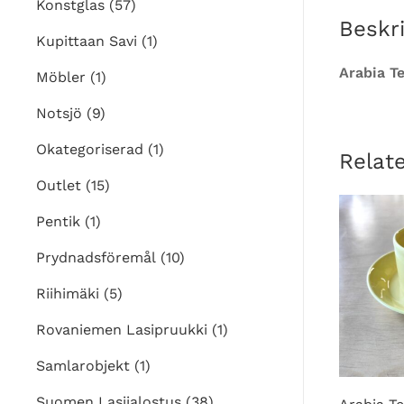
Konstglas
(57)
Beskr
Kupittaan Savi
(1)
Arabia T
Möbler
(1)
Notsjö
(9)
Okategoriserad
(1)
Relat
Outlet
(15)
Pentik
(1)
Prydnadsföremål
(10)
Riihimäki
(5)
Rovaniemen Lasipruukki
(1)
Samlarobjekt
(1)
Suomen Lasijalostus
(38)