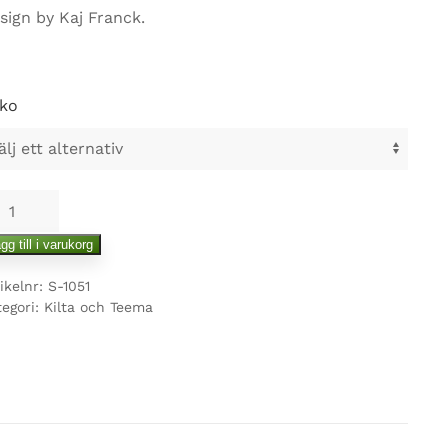
sign by Kaj Franck.
ko
abia
ema
gg till i varukorg
ffekopp
ikelnr:
S-1051
ngd
tegori:
Kilta och Teema