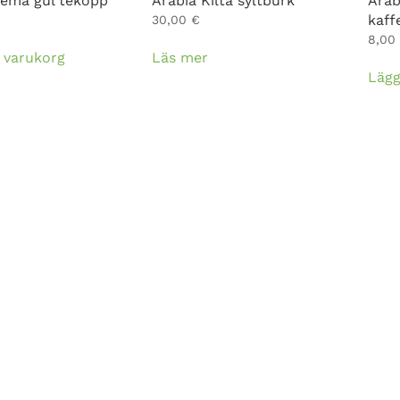
eema gul tekopp
Arabia Kilta syltburk
Arab
kaff
30,00
€
8,00
 i varukorg
Läs mer
Lägg