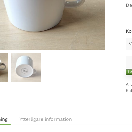
De
Ko
Ar
Te
Lä
vit
ka
Art
mä
Ka
ning
Ytterligare information