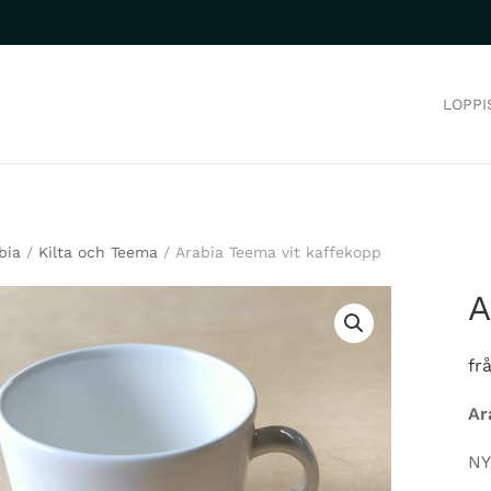
LOPPI
bia
/
Kilta och Teema
/ Arabia Teema vit kaffekopp
A
fr
Ar
NY