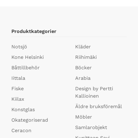
Produktkategorier
Notsjö
Kläder
Kone Helsinki
Riihimäki
Båttillbehör
Böcker
Iittala
Arabia
Fiske
Design by Pertti
Kallioinen
Kiilax
Äldre bruksföremål
Konstglas
Möbler
Okategoriserad
Samlarobjekt
Ceracon
Kupittaan Savi