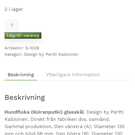
2 i lager
Hundfloka
glasskål
Lägg till i varukorg
by
Pertti
Artikelnr:
S-1028
Kallioinen
Kategori:
Design by Pertti Kallioinen
mängd
Beskrivning
Ytterligare information
Beskrivning
Hundfloka (Koiranputki) glasskål
. Design by Pertti
Kallioinen. Direkt från fabriken dvs. oanvänd.
Gammal produktion. Den vänstra (A): Diameter 135
mm och höjd 58 mm. Den högra (B): Diameter 130