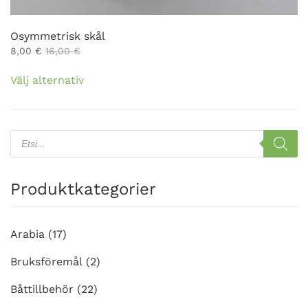
Osymmetrisk skål
8,00
€
16,00
€
Den
Välj alternativ
här
produkten
har
flera
Products
search
varianter.
De
olika
Produktkategorier
alternativen
kan
väljas
Arabia
(17)
på
Bruksföremål
(2)
produktsidan
Båttillbehör
(22)