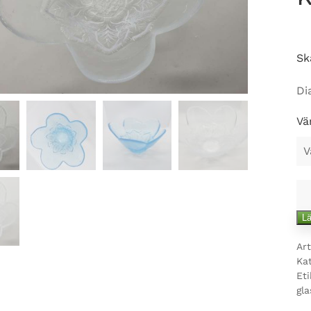
Sk
Di
Vä
Bl
gl
Lä
mä
Art
Ka
Eti
gla