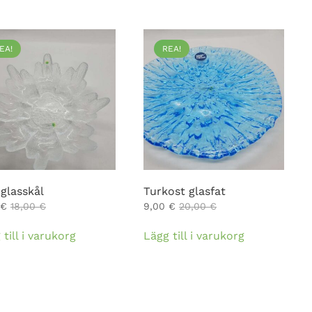
EA!
REA!
 glasskål
Turkost glasfat
€
18,00
€
9,00
€
20,00
€
 till i varukorg
Lägg till i varukorg