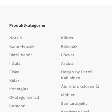
De
olika
alternativen
kan
Produktkategorier
väljas
på
Notsjö
Kläder
produktsidan
Kone Helsinki
Riihimäki
Båttillbehör
Böcker
Iittala
Arabia
Fiske
Design by Pertti
Kallioinen
Kiilax
Äldre bruksföremål
Konstglas
Möbler
Okategoriserad
Samlarobjekt
Ceracon
Kupittaan Savi