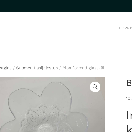
LOPPI
stglas
/
Suomen Lasijalostus
/ Blomformad glasskål
B
10