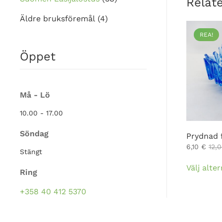
Relat
Äldre bruksföremål
(4)
REA!
Öppet
Må - Lö
10.00 - 17.00
Söndag
Prydnad 
6,10
€
12,
Stängt
Välj alter
Ring
+358 40 412 5370