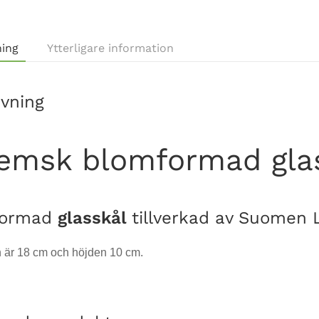
ning
Ytterligare information
ivning
emsk blomformad glas
formad
glasskål
tillverkad av Suomen La
 är 18 cm och höjden 10 cm.