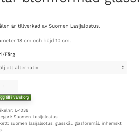
ålen är tillverkad av Suomen Lasijalostus.
ameter 18 cm och höjd 10 cm.
ri/Färg
omformad
asskål
gg till i varukorg
ngd
ikelnr:
L-1038
tegori:
Suomen Lasijalostus
kett:
suomen lasijalsotus. glasskål. glasföremål. inhemskt
s.