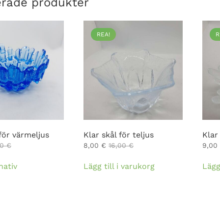
erade produkter
REA!
R
för värmeljus
Klar skål för teljus
Klar
00
€
8,00
€
16,00
€
9,00
Den
nativ
Lägg till i varukorg
Lägg
här
produkten
har
flera
varianter.