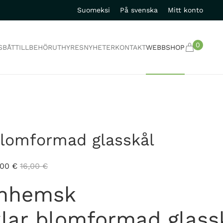
Suomeksi
På svenska
Mitt konto
0
S
BÅTTILLBEHÖR
UTHYRES
NYHETER
KONTAKT
WEBBSHOP
lomformad glasskål
,00
€
16,00
€
Inhemsk
klar blomformad glass