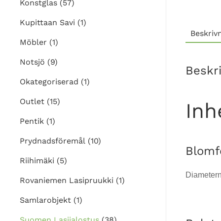
Konstglas
(57)
Kupittaan Savi
(1)
Beskriv
Möbler
(1)
Notsjö
(9)
Beskr
Okategoriserad
(1)
Outlet
(15)
Inh
Pentik
(1)
Prydnadsföremål
(10)
Blom
Riihimäki
(5)
Diametern
Rovaniemen Lasipruukki
(1)
Samlarobjekt
(1)
Suomen Lasijalostus
(38)