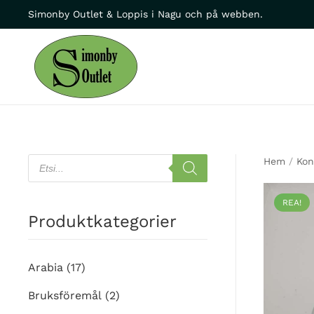
Simonby Outlet & Loppis i Nagu och på webben.
Skip to main content
Products
Hem
/
Kon
search
REA!
Produktkategorier
Arabia
(17)
Bruksföremål
(2)