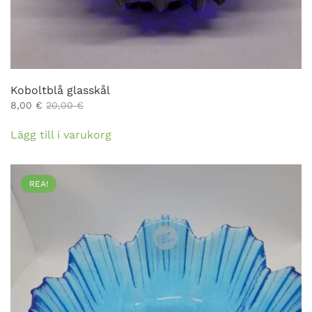
Koboltblå glasskål
8,00
€
20,00
€
Lägg till i varukorg
REA!