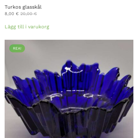
Turkos glasskål
8,00
€
20,00
€
Lägg till i varukorg
REA!