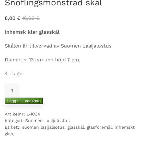
Snöflingsmönstrad skål
8,00
€
16,00
€
Inhemsk klar glasskål
Skålen är tillverkad av Suomen Lasijalostus.
Diameter 13 cm och höjd 7 cm.
4 i lager
Snöflingsmönstrad
skål
Lägg till i varukorg
mängd
Artikelnr:
L-1034
Kategori:
Suomen Lasijalostus
Etikett:
suomen lasijalsotus. glasskål. glasföremål. inhemskt
glas.