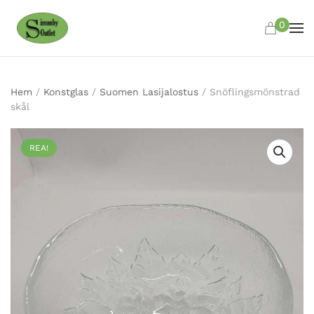
0
Skip to main content
Hem
/
Konstglas
/
Suomen Lasijalostus
/ Snöflingsmönstrad
skål
REA!