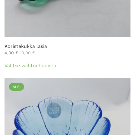
Koristekukka lasia
4,00
€
10,00
€
Tällä
Valitse vaihtoehdoista
tuotteella
on
useampi
ALE!
muunnelma.
Voit
tehdä
valinnat
tuotteen
sivulla.