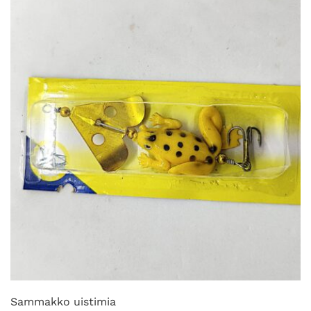
muunnelma.
Voit
tehdä
valinnat
tuotteen
sivulla.
Sammakko uistimia