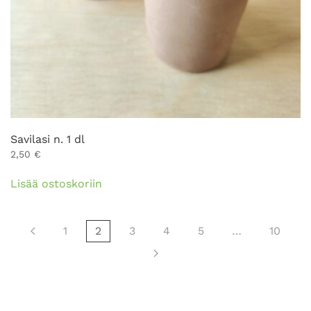
Savilasi n. 1 dl
2,50
€
Lisää ostoskoriin
1
2
3
4
5
…
10