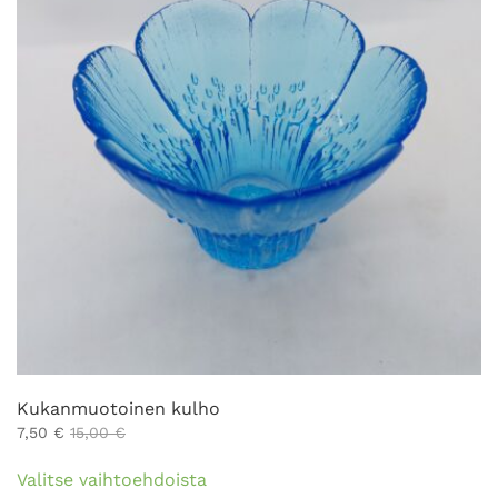
valinnat
tuotteen
sivulla.
Kukanmuotoinen kulho
7,50
€
15,00
€
Tällä
Valitse vaihtoehdoista
tuotteella