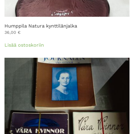
Humppila Natura kynttilänjalka
36,00
€
Lisää ostoskoriin