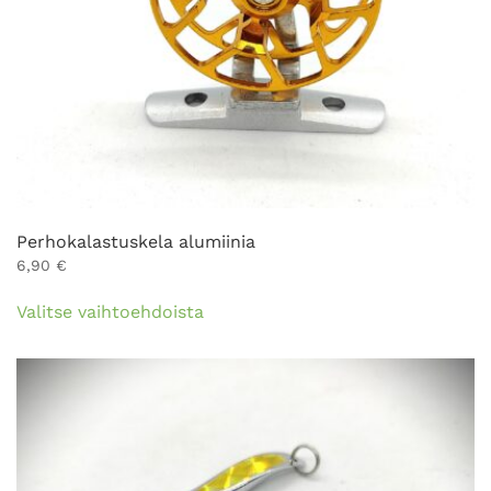
Perhokalastuskela alumiinia
6,90
€
Tällä
Valitse vaihtoehdoista
tuotteella
on
useampi
muunnelma.
Voit
tehdä
valinnat