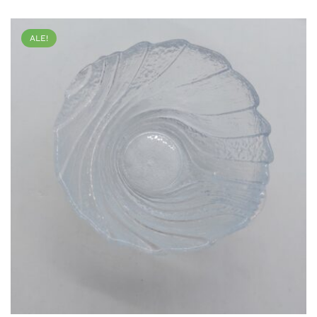
on
useampi
ALE!
muunnelma.
Voit
tehdä
valinnat
tuotteen
sivulla.