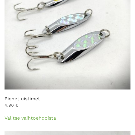
tuotteen
sivulla.
Pienet uistimet
4,90
€
Tällä
Valitse vaihtoehdoista
tuotteella
on
useampi