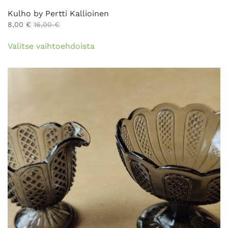
Kulho by Pertti Kallioinen
8,00
€
16,00
€
Tällä
Valitse vaihtoehdoista
tuotteella
on
useampi
muunnelma.
Voit
tehdä
valinnat
tuotteen
sivulla.