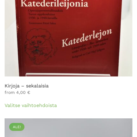
Kirjoja – sekalaisia
from
4,00
€
Tällä
Valitse vaihtoehdoista
tuotteella
on
useampi
ALE!
muunnelma.
Voit