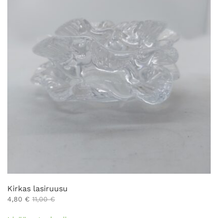
tehdä
valinnat
tuotteen
sivulla.
Kirkas lasiruusu
4,80
€
11,00
€