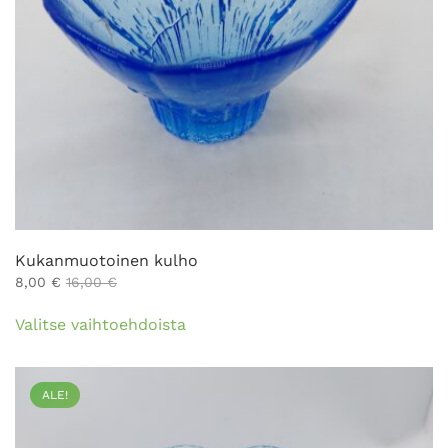
Kukanmuotoinen kulho
8,00
€
16,00
€
Tällä
Valitse vaihtoehdoista
tuotteella
on
useampi
ALE!
muunnelma.
Voit
tehdä