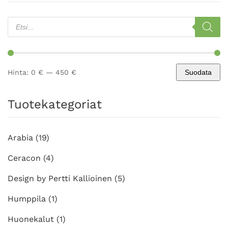
Products
search
Hinta:
0 €
—
450 €
Suodata
Minimihinta
Maksimihinta
Tuotekategoriat
Arabia
(19)
Ceracon
(4)
Design by Pertti Kallioinen
(5)
Humppila
(1)
Huonekalut
(1)