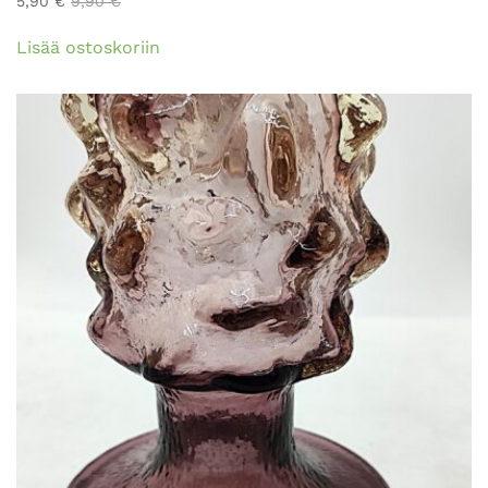
5,90
€
9,90
€
Lisää ostoskoriin