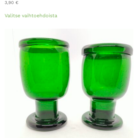
3,90
€
Tällä
Valitse vaihtoehdoista
tuotteella
on
useampi
muunnelma.
Voit
tehdä
valinnat
tuotteen
sivulla.