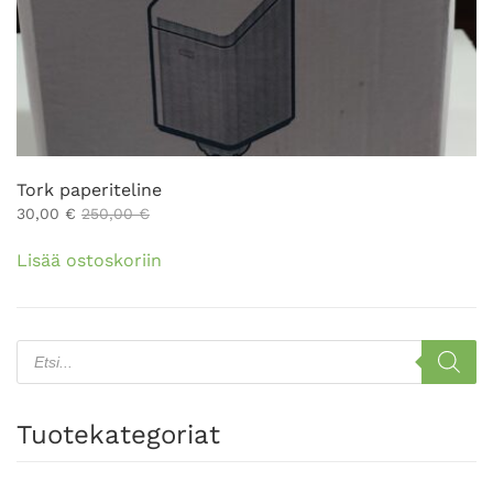
Tork paperiteline
30,00
€
250,00
€
Lisää ostoskoriin
Products
search
Tuotekategoriat