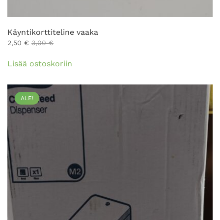
Käyntikorttiteline vaaka
2,50
€
3,00
€
Lisää ostoskoriin
ALE!