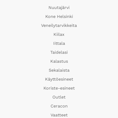
Nuutajärvi
Kone Helsinki
Veneilytarvikkeita
Kiilax
Iittala
Taidelasi
Kalastus
Sekalaista
Käyttöesineet
Koriste-esineet
Outlet
Ceracon
Vaatteet