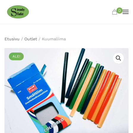
0
Skip to main content
Etusivu
/
Outlet
/ Kuumaliima
ALE!