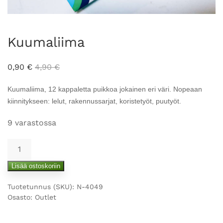
Kuumaliima
0,90
€
4,90
€
Kuumaliima, 12 kappaletta puikkoa jokainen eri väri. Nopeaan
kiinnitykseen: lelut, rakennussarjat, koristetyöt, puutyöt.
9 varastossa
Kuumaliima
määrä
Lisää ostoskoriin
Tuotetunnus (SKU):
N-4049
Osasto:
Outlet