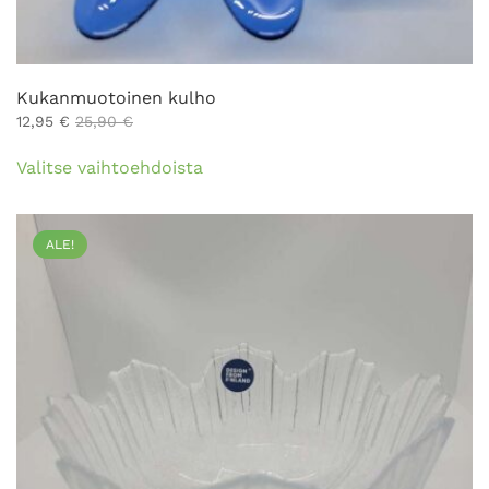
Kukanmuotoinen kulho
12,95
€
25,90
€
Tällä
Valitse vaihtoehdoista
tuotteella
on
useampi
ALE!
muunnelma.
Voit
tehdä
valinnat
tuotteen
sivulla.