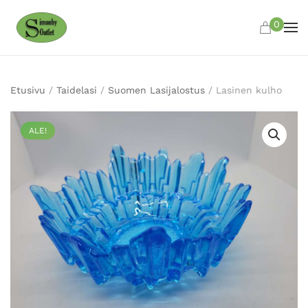
0
Skip to main content
Etusivu
/
Taidelasi
/
Suomen Lasijalostus
/ Lasinen kulho
ALE!