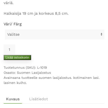
väriä.
Halkaisija 19 cm ja korkeus 8,5 cm.
Väri/ Färg
Lasinen
kulho
Lisää ostoskoriin
määrä
Tuotetunnus (SKU):
L-1019
Osasto:
Suomen Lasijalostus
Avainsana tuotteelle
suomen lasijalostus. kotimainen lasi.
lasinen kulho.
Kuvaus
Lisätiedot