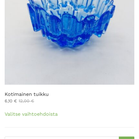
Kotimainen tuikku
6,10
€
12,00
€
Tällä
Valitse vaihtoehdoista
tuotteella
on
useampi
muunnelma.
Products