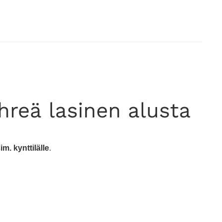
reä lasinen alusta
im. kynttilälle
.