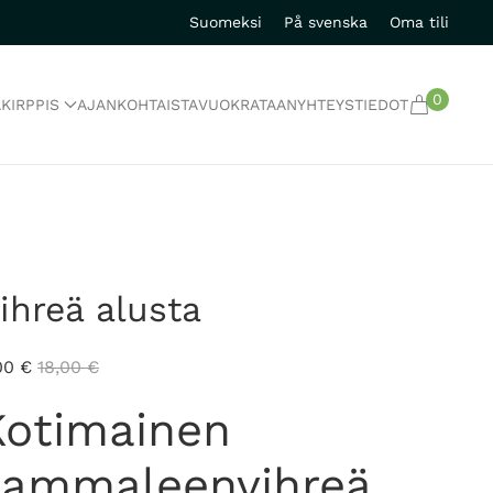
Suomeksi
På svenska
Oma tili
0
A
KIRPPIS
AJANKOHTAISTA
VUOKRATAAN
YHTEYSTIEDOT
ihreä alusta
00
€
18,00
€
Kotimainen
sammaleenvihreä