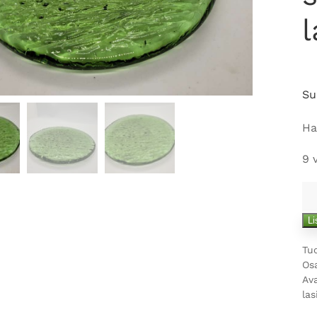
l
Su
Ha
9 
Vi
al
Li
mä
Tu
Os
Av
las