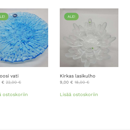
LE!
ALE!
oosi vati
Kirkas lasikulho
0
€
22,00
€
9,00
€
18,00
€
ä ostoskoriin
Lisää ostoskoriin