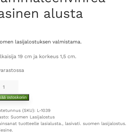
asinen alusta
omen lasijalostuksen valmistama.
lkaisija 19 cm ja korkeus 1,5 cm.
varastossa
hreä
usta
sää ostoskoriin
ärä
otetunnus (SKU):
L-1039
asto:
Suomen Lasijalostus
ainsanat tuotteelle
lasialusta.
,
lasivati. suomen lasijalostus.
iesine.