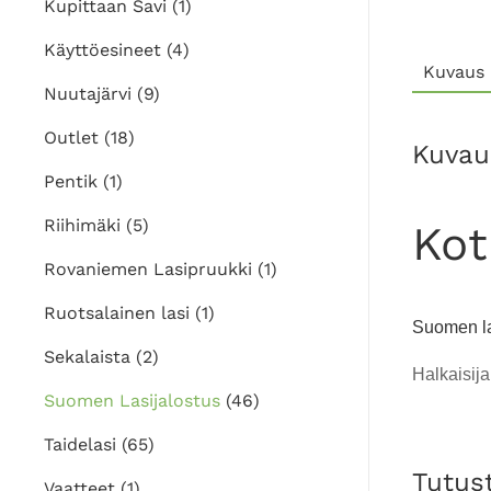
Kupittaan Savi
(1)
Käyttöesineet
(4)
Kuvaus
Nuutajärvi
(9)
Outlet
(18)
Kuvau
Pentik
(1)
Riihimäki
(5)
Kot
Rovaniemen Lasipruukki
(1)
Ruotsalainen lasi
(1)
Suomen la
Sekalaista
(2)
Halkaisija
Suomen Lasijalostus
(46)
Taidelasi
(65)
Tutus
Vaatteet
(1)