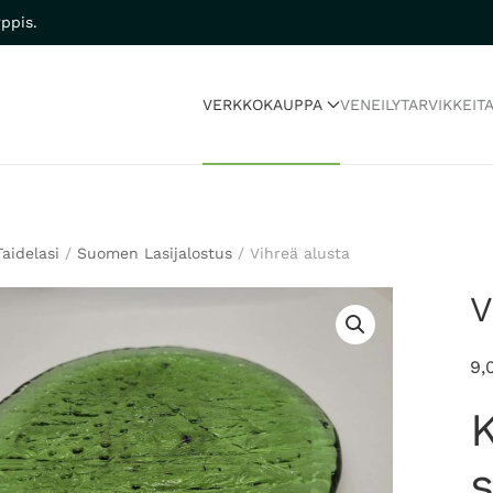
ppis.
VERKKOKAUPPA
VENEILYTARVIKKEIT
Taidelasi
/
Suomen Lasijalostus
/ Vihreä alusta
V
9,