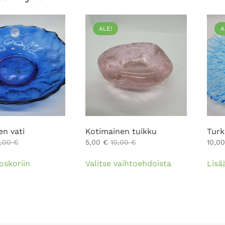
ALE!
A
en vati
Kotimainen tuikku
Turk
2,00
€
5,00
€
10,00
€
10,0
Tällä
oskoriin
Valitse vaihtoehdoista
Lisä
tuotteella
on
useampi
muunnelma.
Voit