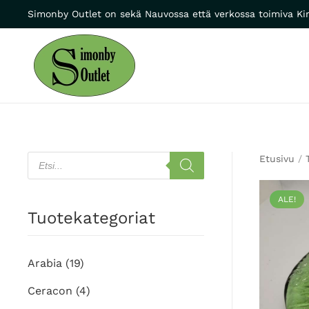
Simonby Outlet on sekä Nauvossa että verkossa toimiva Kir
Skip to main content
Products
Etusivu
/
search
ALE!
Tuotekategoriat
Arabia
(19)
Ceracon
(4)