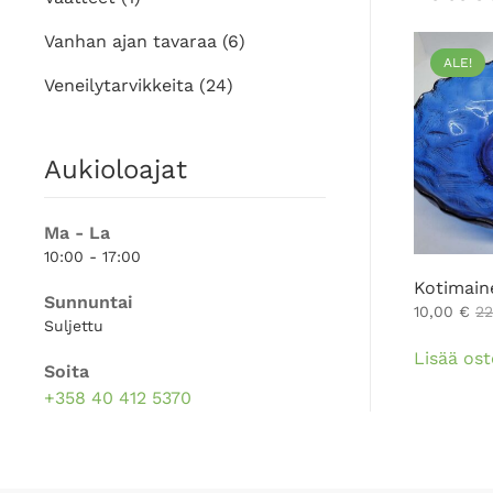
Vanhan ajan tavaraa
(6)
ALE!
Veneilytarvikkeita
(24)
Aukioloajat
Ma - La
10:00 - 17:00
Kotimain
Sunnuntai
10,00
€
2
Suljettu
Lisää ost
Soita
+358 40 412 5370