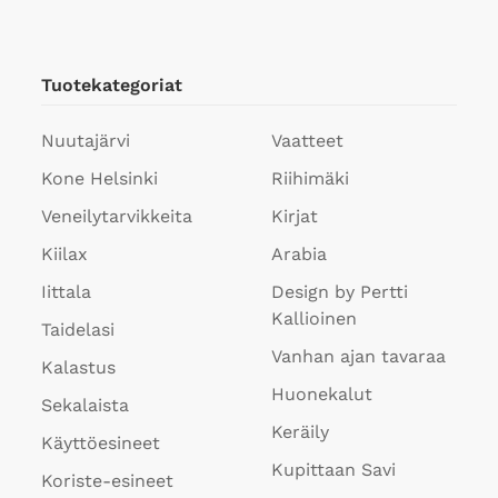
tehdä
valinnat
tuotteen
sivulla.
Tuotekategoriat
Nuutajärvi
Vaatteet
Kone Helsinki
Riihimäki
Veneilytarvikkeita
Kirjat
Kiilax
Arabia
Iittala
Design by Pertti
Kallioinen
Taidelasi
Vanhan ajan tavaraa
Kalastus
Huonekalut
Sekalaista
Keräily
Käyttöesineet
Kupittaan Savi
Koriste-esineet