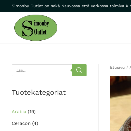
Simonby Outlet on sekä Nauvossa että verkossa toimiva Kir
Skip to main content
Products
Etusivu
/
search
Tuotekategoriat
Arabia
(19)
Ceracon
(4)