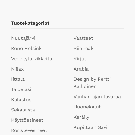
Tuotekategoriat
Nuutajärvi
Vaatteet
Kone Helsinki
Riihimäki
Veneilytarvikkeita
Kirjat
Kiilax
Arabia
Iittala
Design by Pertti
Kallioinen
Taidelasi
Vanhan ajan tavaraa
Kalastus
Huonekalut
Sekalaista
Keräily
Käyttöesineet
Kupittaan Savi
Koriste-esineet