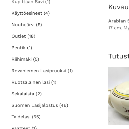
Kupittaan Savi
(1)
Kuvau
Käyttöesineet
(4)
Arabian 
Nuutajärvi
(9)
17 cm. My
Outlet
(18)
Pentik
(1)
Tutus
Riihimäki
(5)
Rovaniemen Lasipruukki
(1)
Ruotsalainen lasi
(1)
Sekalaista
(2)
Suomen Lasijalostus
(46)
Taidelasi
(65)
Vaatteet
(1)