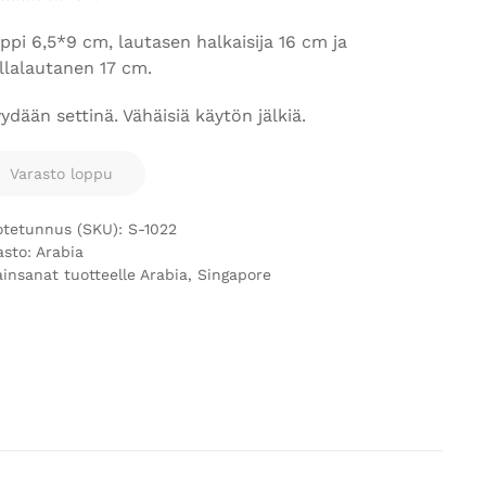
ppi 6,5*9 cm, lautasen halkaisija 16 cm ja
llalautanen 17 cm.
ydään settinä. Vähäisiä käytön jälkiä.
Varasto loppu
otetunnus (SKU):
S-1022
asto:
Arabia
ainsanat tuotteelle
Arabia
,
Singapore