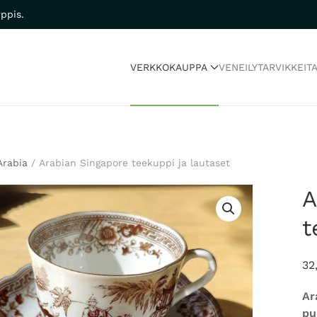
ppis.
VERKKOKAUPPA
VENEILYTARVIKKEIT
Arabia
/ Arabian Singapore teekuppi ja lautaset
A
t
32
Ar
pu