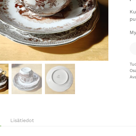
Ku
pu
My
Tu
Os
Av
Lisätiedot