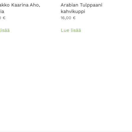
akko Kaarina Aho,
Arabian Tulppaani
ia
kahvikuppi
0
€
16,00
€
lisää
Lue lisää