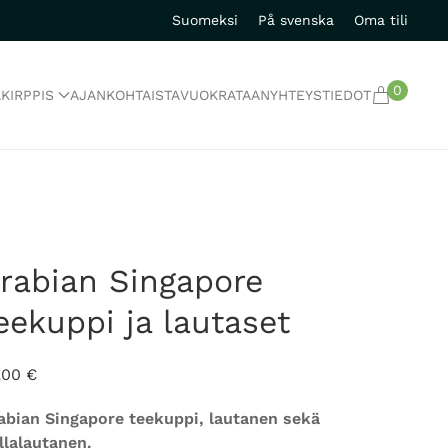
Suomeksi
På svenska
Oma tili
0
A
KIRPPIS
AJANKOHTAISTA
VUOKRATAAN
YHTEYSTIEDOT
rabian Singapore
eekuppi ja lautaset
,00
€
abian Singapore teekuppi, lautanen sekä
llalautanen.