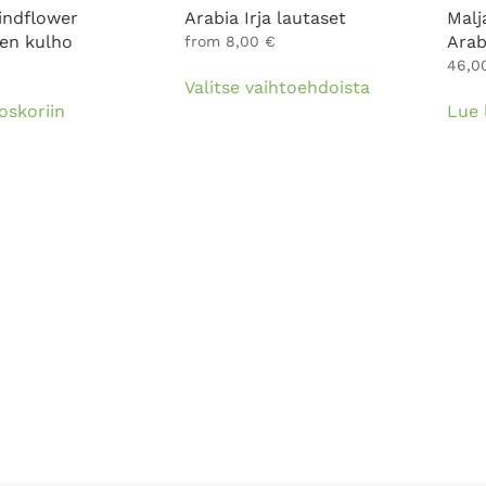
indflower
Arabia Irja lautaset
Malj
nen kulho
Arab
from
8,00
€
Tällä
46,0
Valitse vaihtoehdoista
tuotteella
oskoriin
Lue 
on
useampi
muunnelma.
Voit
tehdä
valinnat
tuotteen
sivulla.